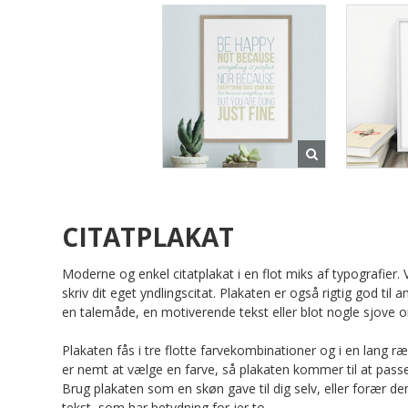
CITATPLAKAT
Moderne og enkel citatplakat i en flot miks af typografier. 
skriv dit eget yndlingscitat. Plakaten er også rigtig god til a
en talemåde, en motiverende tekst eller blot nogle sjove o
Plakaten fås i tre flotte farvekombinationer og i en lang r
er nemt at vælge en farve, så plakaten kommer til at passe t
Brug plakaten som en skøn gave til dig selv, eller forær de
tekst, som har betydning for jer to.