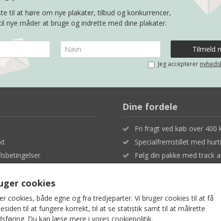
te til at høre om nye plakater, tilbud og konkurrencer,
 til nye måder at bruge og indrette med dine plakater.
Jeg accepterer
nyheds
Dine fordele
Fri fragt ved køb over 400 k
kt
Specialfremstillet med hurt
sbetingelser
Følg din pakke med track a
- og privatlivspolitik
Fuld tilfredshed eller penge
ruger cookies
er cookies, både egne og fra tredjeparter. Vi bruger cookies til at få
iden til at fungere korrekt, til at se statistik samt til at målrette
sføring. Du kan læse mere i vores
cookiepolitik
.