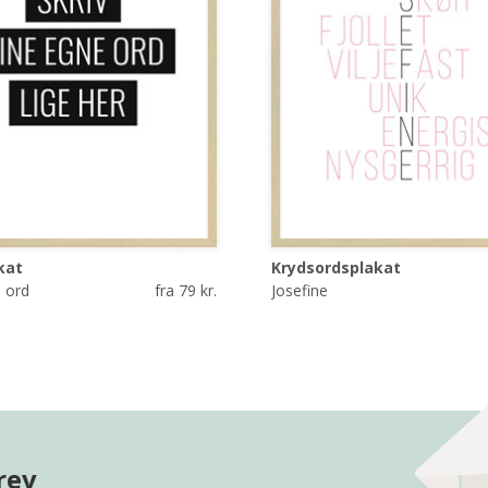
kat
Krydsordsplakat
 ord
fra 79 kr.
Josefine
rev