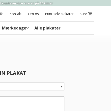
 kundeservice
svarer på
24 timer
nfo
Kontakt
Om os
Print-selv plakater
Kurv
Mærkedage
Alle plakater
DIN PLAKAT