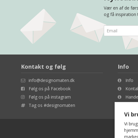
Vær en af de førs
og få inspiration
Kontakt og følg
Info
info@designomaten.dk
Info
Følg os på Facebook
Konta
Følg os på instagram
Handel
Tag os #designomaten
Cookie
Vi b
Vi brug
hjemmes
marked