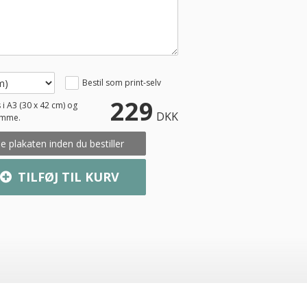
Bestil som print-selv
229
 i A3 (30 x 42 cm) og
DKK
amme.
e plakaten inden du bestiller
TILFØJ TIL KURV