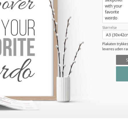
Størrelse
Plakaten trykkes
leveres uden r
S