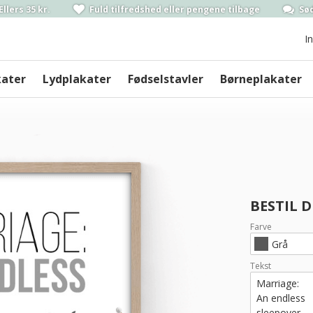
Ellers 35 kr.
Fuld tilfredshed
eller pengene
tilbage
Sød
I
kater
Lydplakater
Fødselstavler
Børneplakater
BESTIL 
Farve
Grå
Tekst