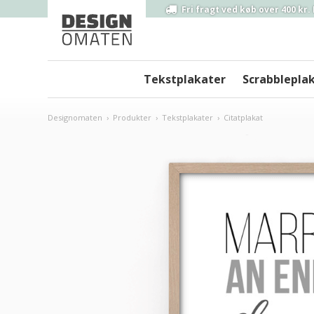
Fri fragt ved
køb over 400 kr.
Tekstplakater
Scrabblepla
Designomaten
›
Produkter
›
Tekstplakater
›
Citatplakat