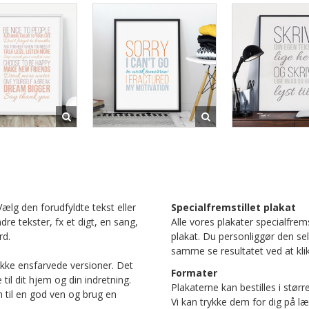
Vælg den forudfyldte tekst eller
Specialfremstillet plakat
ndre tekster, fx et digt, en sang,
Alle vores plakater specialfrems
rd.
plakat. Du personliggør den se
samme se resultatet ved at klik
ække ensfarvede versioner. Det
Formater
il dit hjem og din indretning.
Plakaterne kan bestilles i størr
n til en god ven og brug en
Vi kan trykke dem for dig på læ