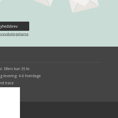
brevsbetingelserne
.
r. Ellers kun 35 kr.
ig levering: 4-6 hverdage
nd trace
ne tilbage