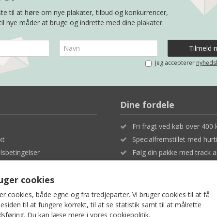
te til at høre om nye plakater, tilbud og konkurrencer,
 til nye måder at bruge og indrette med dine plakater.
Jeg accepterer
nyheds
Dine fordele
Fri fragt ved køb over 400 k
kt
Specialfremstillet med hurt
sbetingelser
Følg din pakke med track a
- og privatlivspolitik
Fuld tilfredshed eller penge
ruger cookies
er cookies, både egne og fra tredjeparter. Vi bruger cookies til at få
iden til at fungere korrekt, til at se statistik samt til at målrette
sføring. Du kan læse mere i vores
cookiepolitik
.