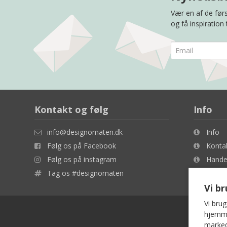
Vær en af de førs
og få inspiration
Kontakt og følg
Info
info@designomaten.dk
Info
Følg os på Facebook
Konta
Følg os på instagram
Handel
Tag os #designomaten
Cookie
Vi b
Vi brug
hjemmes
marked