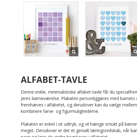
ALFABET-TAVLE
Denne enkle, minimalistiske alfabet-tavle får du specialfrem
jeres børneværelse. Plakaten personliggøres med barnets 
fremhæves i alfabetet, og derudover kan du vælge mellem
kombinere farve- og figurmulighederne.
Plakaten er enkel i sit udtryk, og vil hænge smukt på børne
meget. Derudover er det et genialt læringsredskab, når barn
navn og lære de andre bogstaver i alfabetet.