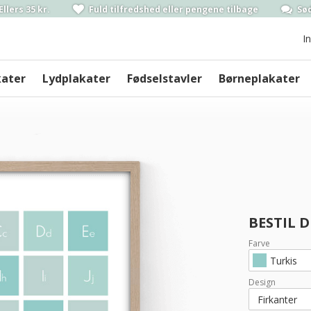
Ellers 35 kr.
Fuld tilfredshed
eller pengene
tilbage
Sød
I
kater
Lydplakater
Fødselstavler
Børneplakater
BESTIL 
Farve
Turkis
Design