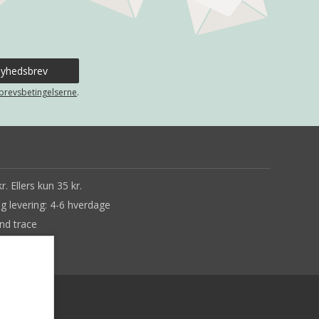
brevsbetingelserne
.
r. Ellers kun 35 kr.
ig levering: 4-6 hverdage
nd trace
ne tilbage