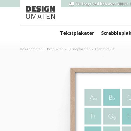
Fri fragt ved
køb over 400 kr.
Tekstplakater
Scrabblepla
Designomaten
›
Produkter
›
Børneplakater
›
Alfabet-tavle