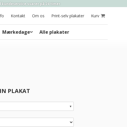
 kundeservice
svarer på
24 timer
nfo
Kontakt
Om os
Print-selv plakater
Kurv
Mærkedage
Alle plakater
DIN PLAKAT