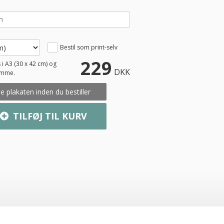
Bestil som print-selv
229
 i A3 (30 x 42 cm) og
DKK
amme.
e plakaten inden du bestiller
TILFØJ TIL KURV