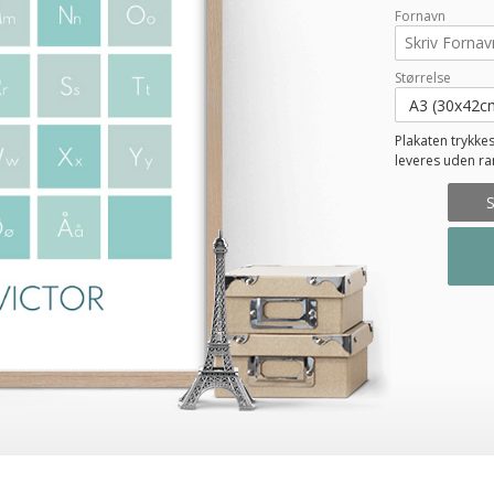
Fornavn
Størrelse
Plakaten trykkes
leveres uden r
S