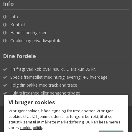
Info
Info
Kontakt
Handelsbetingelser
Cookie- og privatlivspolitik
Dine fordele
Fri fragt ved køb over 400 kr. Ellers kun 35 kr.
Specialfremstillet med hurtig levering: 4-6 hverdage
Følg din pakke med track and trace
Fuld tilfredshed eller pengene tilbage
Vi bruger cookies
Vi bruger cookies, både egne og fra tredjeparter. Vi bruger
cookies til at få hjemmesiden til at fungere korrekt, til at se
statistik samt til at målrette markedsføring. Du kan læse mere i
vores
cookiepolitik
.
© Designomaten | CVR 38435779 |
info@designomaten.dk