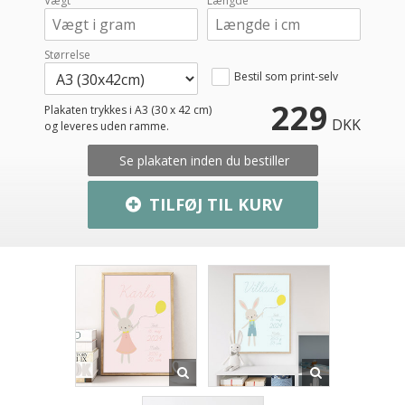
Vægt
Længde
Størrelse
Bestil som print-selv
229
Plakaten trykkes i A3 (30 x 42 cm)
DKK
og leveres uden ramme.
Se plakaten inden du bestiller
TILFØJ TIL KURV