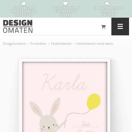
Fri fragt ved
Fuld tilfredshed
Sød kundeservice
køb over 400 kr.
eller pengene
svarer på
Ellers 35 kr.
tilbage
24 timer
Designomaten
›
Produkter
›
Fødselstavler
›
Fødselstavle med kanin