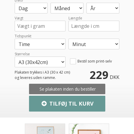
Dato
Vægt
Længde
Tidspunkt
Størrelse
Bestil som print-selv
229
Plakaten trykkes i A3 (30 x 42 cm)
DKK
og leveres uden ramme.
Se plakaten inden du bestiller
TILFØJ TIL KURV