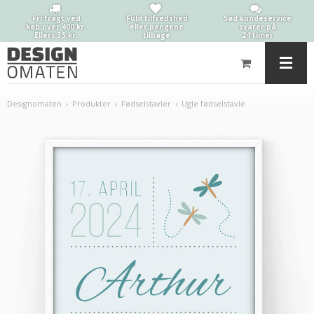
Fri fragt ved
Fuld tilfredshed
Sød kundeservice
køb over 400 kr.
eller pengene
svarer på
Ellers 35 kr.
tilbage
24 timer
Designomaten
›
Produkter
›
Fødselstavler
›
Ugle fødselstavle