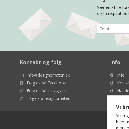
Vær en af de førs
og få inspiration
Kontakt og følg
Info
info@designomaten.dk
Info
Følg os på Facebook
Konta
Følg os på instagram
Handel
Tag os #designomaten
Cookie
Vi b
Vi brug
hjemmes
marked