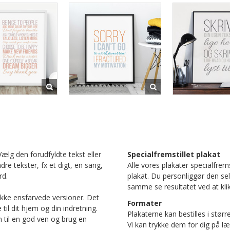
Vælg den forudfyldte tekst eller
Specialfremstillet plakat
ndre tekster, fx et digt, en sang,
Alle vores plakater specialfrems
rd.
plakat. Du personliggør den se
samme se resultatet ved at klik
ække ensfarvede versioner. Det
Formater
il dit hjem og din indretning.
Plakaterne kan bestilles i størr
n til en god ven og brug en
Vi kan trykke dem for dig på læ