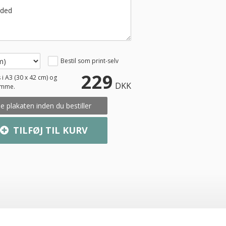
Bestil som print-selv
229
 i A3 (30 x 42 cm) og
DKK
amme.
e plakaten inden du bestiller
TILFØJ TIL KURV