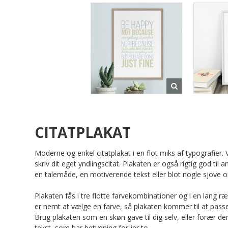
CITATPLAKAT
Moderne og enkel citatplakat i en flot miks af typografier. 
skriv dit eget yndlingscitat. Plakaten er også rigtig god til a
en talemåde, en motiverende tekst eller blot nogle sjove o
Plakaten fås i tre flotte farvekombinationer og i en lang r
er nemt at vælge en farve, så plakaten kommer til at passe t
Brug plakaten som en skøn gave til dig selv, eller forær de
tekst, som har betydning for jer to.