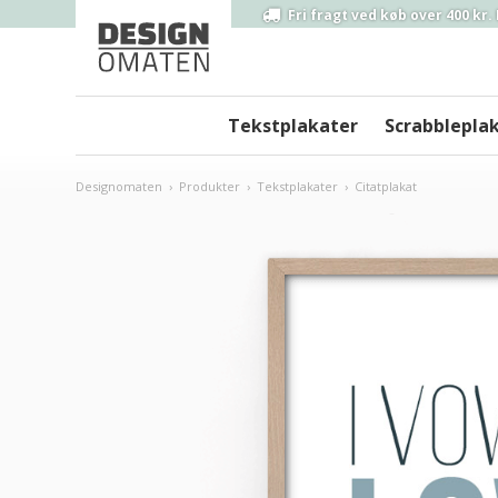
Fri fragt ved
køb over 400 kr.
Tekstplakater
Scrabblepla
Designomaten
›
Produkter
›
Tekstplakater
›
Citatplakat