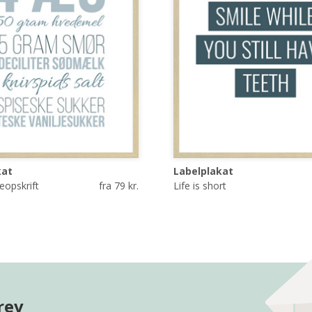
kat
Labelplakat
opskrift
fra 79 kr.
Life is short
rev