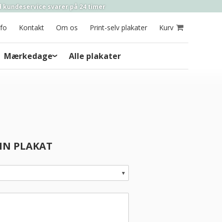
 kundeservice
svarer på
24 timer
nfo
Kontakt
Om os
Print-selv plakater
Kurv
Mærkedage
Alle plakater
DIN PLAKAT