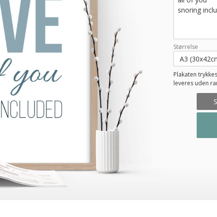
Størrelse
Plakaten trykkes
leveres uden r
S