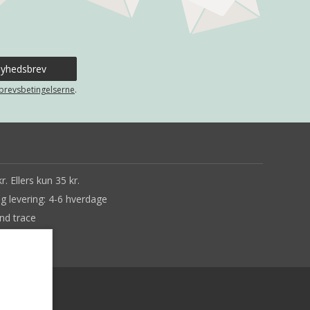
brevsbetingelserne
.
r. Ellers kun 35 kr.
ig levering: 4-6 hverdage
nd trace
ne tilbage