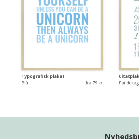
Typografisk plakat
Citatpla
Blå
fra 79 kr.
Pandekage
Nyhedsb