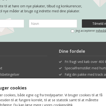
te til at høre om nye plakater, tilbud og konkurrencer,
 til nye måder at bruge og indrette med dine plakater.
Jeg accepterer
nyheds
Dine fordele
Fri fragt ved køb over 400 k
kt
Specialfremstillet med hurt
sbetingelser
Følg din pakke med track a
- og privatlivspolitik
Fuld tilfredshed eller penge
ruger cookies
er cookies, både egne og fra tredjeparter. Vi bruger cookies til at få
iden til at fungere korrekt, til at se statistik samt til at målrette
sføring. Du kan læse mere i vores
cookiepolitik
.