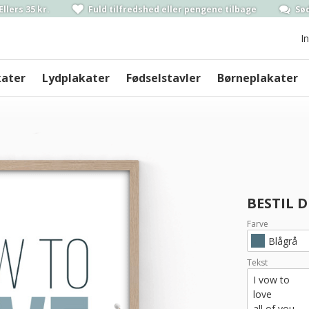
Ellers 35 kr.
Fuld tilfredshed
eller pengene
tilbage
Sød
I
kater
Lydplakater
Fødselstavler
Børneplakater
BESTIL 
Farve
Blågrå
Tekst