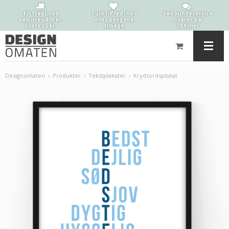
Fri fragt ved
Fuld tilfredshed
Sød kundeservice
køb over 400 kr.
eller pengene
svarer på
Ellers 35 kr.
tilbage
24 timer
Designomaten
›
Produkter
›
Tekstplakater
›
Krydsordsplakat