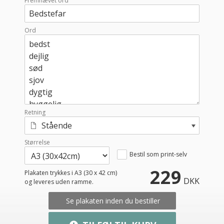
Fremhævet ord
Ord
Retning
Stående
Størrelse
Bestil som print-selv
229
Plakaten trykkes i A3 (30 x 42 cm)
DKK
og leveres uden ramme.
Se plakaten inden du bestiller