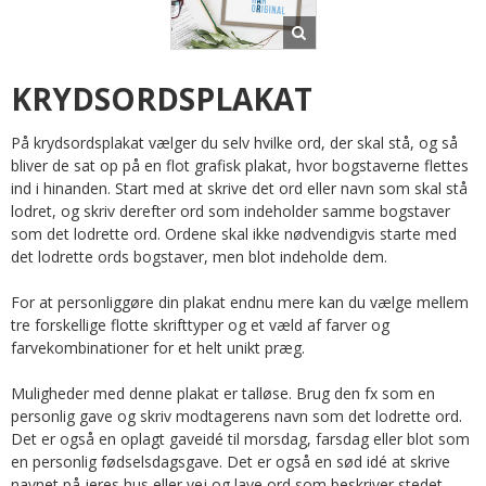
KRYDSORDSPLAKAT
På krydsordsplakat vælger du selv hvilke ord, der skal stå, og så
bliver de sat op på en flot grafisk plakat, hvor bogstaverne flettes
ind i hinanden. Start med at skrive det ord eller navn som skal stå
lodret, og skriv derefter ord som indeholder samme bogstaver
som det lodrette ord. Ordene skal ikke nødvendigvis starte med
det lodrette ords bogstaver, men blot indeholde dem.
For at personliggøre din plakat endnu mere kan du vælge mellem
tre forskellige flotte skrifttyper og et væld af farver og
farvekombinationer for et helt unikt præg.
Muligheder med denne plakat er talløse. Brug den fx som en
personlig gave og skriv modtagerens navn som det lodrette ord.
Det er også en oplagt gaveidé til morsdag, farsdag eller blot som
en personlig fødselsdagsgave. Det er også en sød idé at skrive
navnet på jeres hus eller vej og lave ord som beskriver stedet.