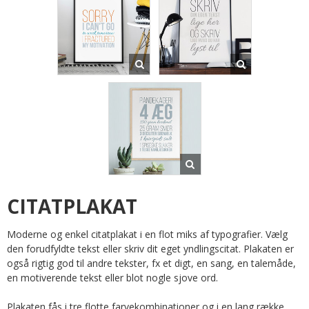
CITATPLAKAT
Moderne og enkel citatplakat i en flot miks af typografier. Vælg
den forudfyldte tekst eller skriv dit eget yndlingscitat. Plakaten er
også rigtig god til andre tekster, fx et digt, en sang, en talemåde,
en motiverende tekst eller blot nogle sjove ord.
Plakaten fås i tre flotte farvekombinationer og i en lang række