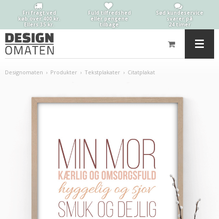
Fri fragt ved
Fuld tilfredshed
Sød kundeservice
køb over 400 kr.
eller pengene
svarer på
Ellers 35 kr.
tilbage
24 timer
Designomaten
›
Produkter
›
Tekstplakater
›
Citatplakat