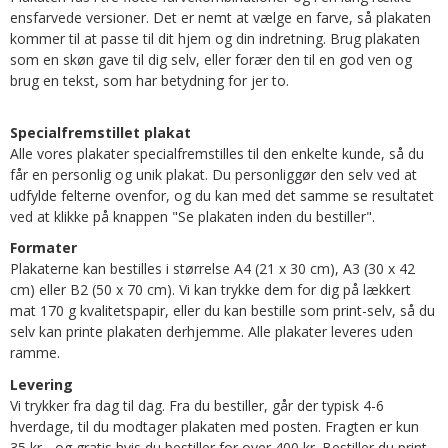
ensfarvede versioner. Det er nemt at vælge en farve, så plakaten
kommer til at passe til dit hjem og din indretning. Brug plakaten
som en skøn gave til dig selv, eller forær den til en god ven og
brug en tekst, som har betydning for jer to.
Specialfremstillet plakat
Alle vores plakater specialfremstilles til den enkelte kunde, så du
får en personlig og unik plakat. Du personliggør den selv ved at
udfylde felterne ovenfor, og du kan med det samme se resultatet
ved at klikke på knappen "Se plakaten inden du bestiller".
Formater
Plakaterne kan bestilles i størrelse A4 (21 x 30 cm), A3 (30 x 42
cm) eller B2 (50 x 70 cm). Vi kan trykke dem for dig på lækkert
mat 170 g kvalitetspapir, eller du kan bestille som print-selv, så du
selv kan printe plakaten derhjemme. Alle plakater leveres uden
ramme.
Levering
Vi trykker fra dag til dag. Fra du bestiller, går der typisk 4-6
hverdage, til du modtager plakaten med posten. Fragten er kun
35 kr - og gratis hvis du bestiller for over 400 kr. Bestiller du print-