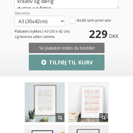
Størrelse
Bestil som print-selv
229
Plakaten trykkes i A3 (30 x 42 cm)
DKK
og leveres uden ramme.
Se plakaten inden du bestiller
TILFØJ TIL KURV