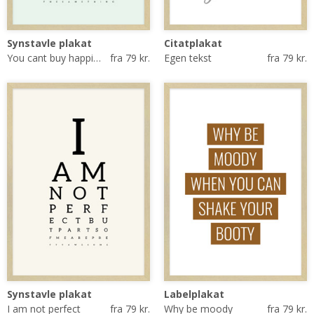
Synstavle plakat
Citatplakat
You cant buy happiness
fra 79 kr.
Egen tekst
fra 79 kr.
Synstavle plakat
Labelplakat
I am not perfect
fra 79 kr.
Why be moody
fra 79 kr.