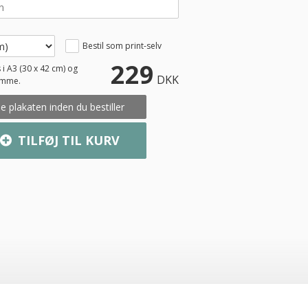
Bestil som print-selv
229
 i A3 (30 x 42 cm) og
DKK
amme.
e plakaten inden du bestiller
TILFØJ TIL KURV