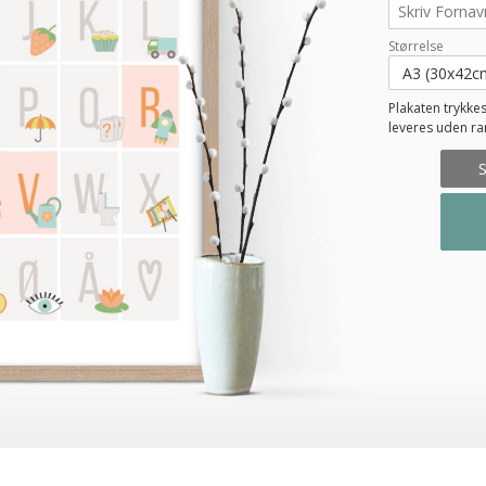
Størrelse
Plakaten trykkes
leveres uden r
S