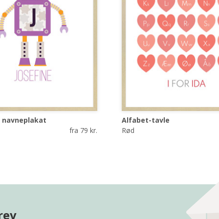
t navneplakat
Alfabet-tavle
fra 79 kr.
Rød
rev