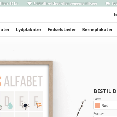
Ellers 35 kr.
Fuld tilfredshed
eller pengene
tilbage
Sød
I
kater
Lydplakater
Fødselstavler
Børneplakater
BESTIL 
Farve
Rød
Fornavn