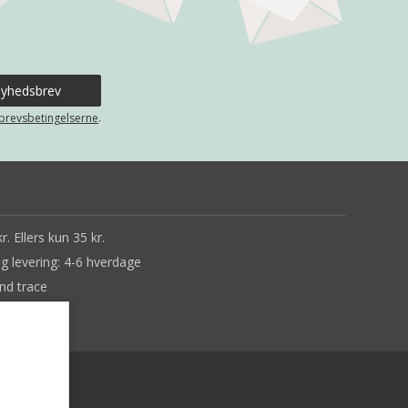
brevsbetingelserne
.
r. Ellers kun 35 kr.
ig levering: 4-6 hverdage
nd trace
ne tilbage