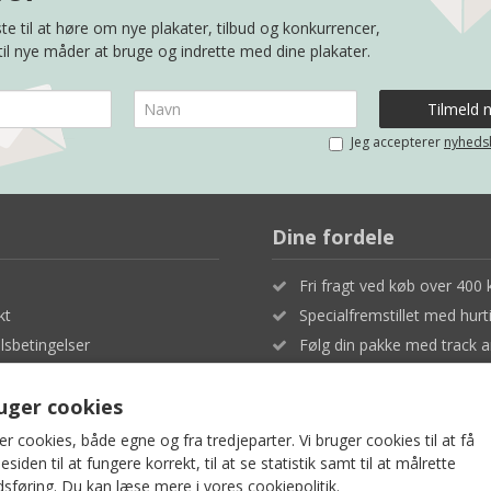
te til at høre om nye plakater, tilbud og konkurrencer,
 til nye måder at bruge og indrette med dine plakater.
Jeg accepterer
nyheds
Dine fordele
Fri fragt ved køb over 400 k
kt
Specialfremstillet med hurt
sbetingelser
Følg din pakke med track a
- og privatlivspolitik
Fuld tilfredshed eller penge
ruger cookies
er cookies, både egne og fra tredjeparter. Vi bruger cookies til at få
iden til at fungere korrekt, til at se statistik samt til at målrette
sføring. Du kan læse mere i vores
cookiepolitik
.