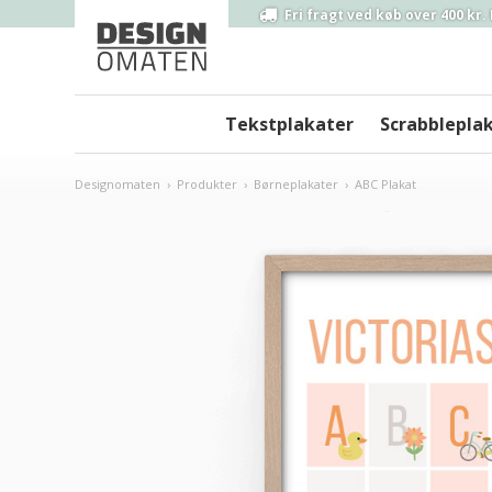
Fri fragt ved
køb over 400 kr.
Tekstplakater
Scrabblepla
Designomaten
›
Produkter
›
Børneplakater
›
ABC Plakat