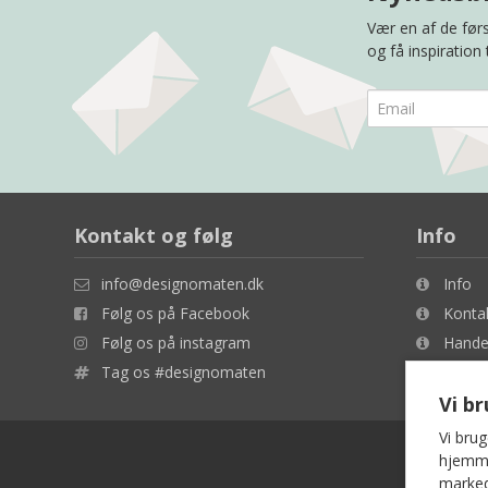
Vær en af de førs
og få inspiration
Kontakt og følg
Info
info@designomaten.dk
Info
Følg os på Facebook
Konta
Følg os på instagram
Handel
Tag os #designomaten
Cookie
Vi b
Vi brug
hjemmes
marked