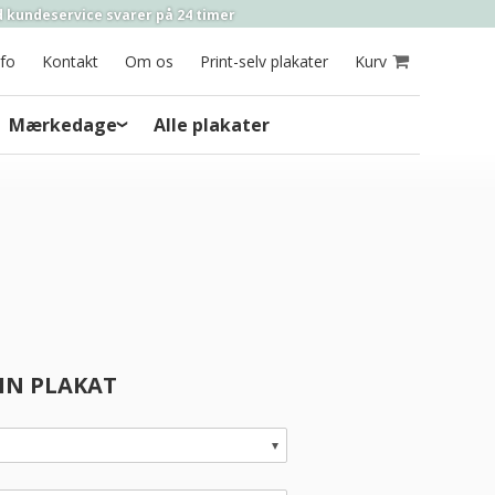
 kundeservice
svarer på
24 timer
nfo
Kontakt
Om os
Print-selv plakater
Kurv
Mærkedage
Alle plakater
DIN PLAKAT