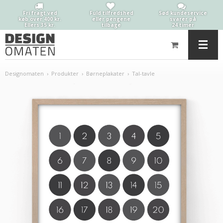
Fri fragt ved
Fuld tilfredshed
Sød kundeservice
køb over 400 kr.
eller pengene
svarer på
Ellers 35 kr.
tilbage
24 timer
Designomaten
›
Produkter
›
Børneplakater
›
Tal-tavle