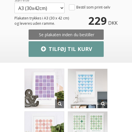
Størrelse
Bestil som print-selv
229
Plakaten trykkes i A3 (30 x 42 cm)
DKK
og leveres uden ramme.
Se plakaten inden du bestiller
TILFØJ TIL KURV