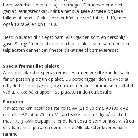
børneværelset uden at støje for meget. Derudover er det et
genialt læringsredskab, når barnet skal lære at tælle og lære
tallene at kende. Plakaten viser både de små tal fra 1-10, men
også 10-tabellen op til 100.
Bestil plakaten til dit eget barn, eller giv den som en personlig
gave. Se også den matchende alfabetplakat, som sammen med
talplakaten danner det fineste plakatsæt til børneværelset.
Specialfremstillet plakat
Alle vores plakater specialfremstilles til den enkelte kunde, så du
får en personlig og unik plakat. Du personliggør den selv ved at
udfylde felterne ovenfor, og du kan med det samme se resultatet
ved at klikke på knappen "Se plakaten inden du bestiller".
Formater
Plakaterne kan bestilles i størrelse A4 (21 x 30 cm), A3 (30 x 42
cm) eller B2 (50 x 70 cm). Vi kan trykke dem for dig på lækkert
mat 170 g kvalitetspapir, eller du kan bestille som print-selv, så du
selv kan printe plakaten derhjemme. Alle plakater leveres uden
ramme.